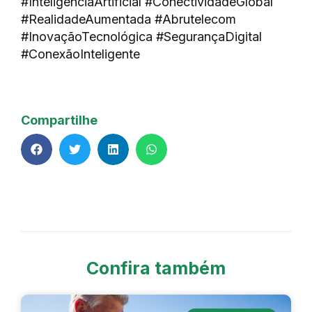
#InteligênciaArtificial #ConectividadeGlobal
#RealidadeAumentada #Abrutelecom
#InovaçãoTecnológica #SegurançaDigital
#ConexãoInteligente
Compartilhe
Confira também