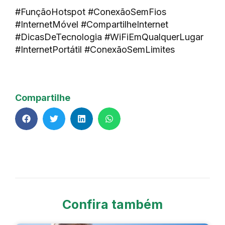
#FunçãoHotspot #ConexãoSemFios
#InternetMóvel #CompartilheInternet
#DicasDeTecnologia #WiFiEmQualquerLugar
#InternetPortátil #ConexãoSemLimites
Compartilhe
Confira também