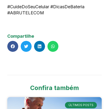
#CuideDoSeuCelular #DicasDeBateria
#ABRUTELECOM
Compartilhe
Confira também
ÚLTIMOS POSTS