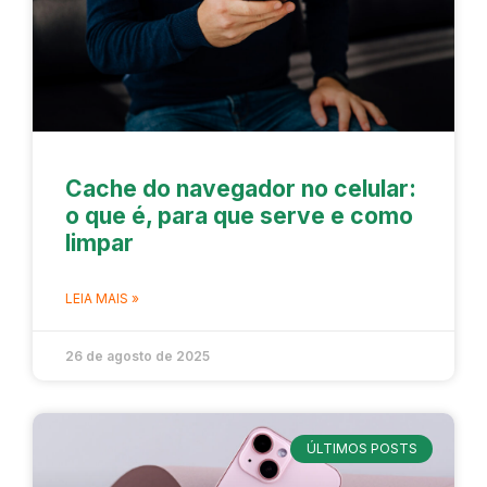
Cache do navegador no celular:
o que é, para que serve e como
limpar
LEIA MAIS »
26 de agosto de 2025
ÚLTIMOS POSTS